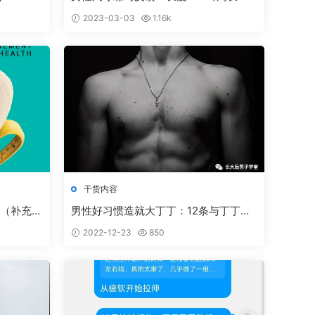
cm ，控（耐力）精90分钟的学员分享
2023-03-03
1.16k
干货内容
7（补充
男性好习惯造就大丁丁：12条与丁丁发
？）P1
育-增大密切相关的习惯
2022-12-23
850