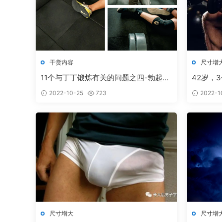
干货内容
尺寸增
11个与丁丁锻炼有关的问题之四-勃起困
42岁，
难
2022-10-25
723
2022-1
尺寸增大
尺寸增