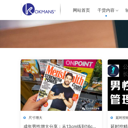
网站首页
干货内容
尺寸增大
延时控
成年男性增大分享：从13cm练到16c
延时控精