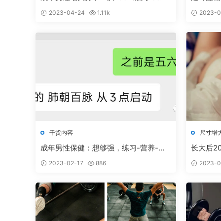
m，我们来看看他的反馈
2023-04-24
1.11k
2023-0
干货内容
尺寸增
成年男性保健：想够强，练习-营养-气
长大后2
血这三点建议送给你
10个月，
2023-02-17
886
2023-0