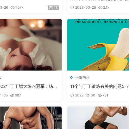
3-26
1.57k
2023-03-26
2.1k
15
大
干货内容
022年丁丁增大练习冠军：练习
11个与丁丁锻炼有关的问题5-
从10cm到接近15cm
剂、药丸有用吗？见效慢怎么办
1-05
987
2022-12-30
751
32