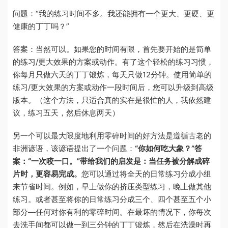
问题：
“
我的练习时间不多。我还能拥有一个更大、更硬、更
健康的丁丁吗？
”
答案：当然可以。如果您的时间有限，首先要开始的是简单
的练习
/更
大效果的方案或动作。有了这个轻松的练习习惯，
你每月只做六天的丁丁锻炼，每天只做
12
分钟。使用简单的
练习
/更
大效果的方案或动作一段时间后，您可以升级到高级
版本。（这个方法，只适合真的实在是很忙的人，我依然建
议，练习五天，然后休息两天）
另一个可以最大限度地利用零碎时间的好方法是遵循古老的
非洲谚语，该谚语提出了一个问题：
“
你如何吃大象？
”
答
案：
“
一次咬一口。
”
带给我们的启发是：当任务被分解成碎
片时，更容易完成。
您可以通过将全天的日常练习分成小组
来节省时间。例如，早上做你的挤压类型练习，晚上做其他
练习。或者甚至将你的日常练习分成三个、四个甚至五个小
部分
—
任何对你有利的零碎时间。在最坏的情况下，你每次
去洗手间都可以做一到三分钟的丁丁锻炼，然后在洗澡时再