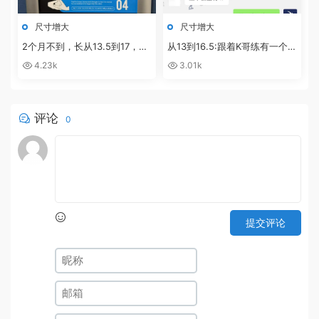
尺寸增大
尺寸增大
2个月不到，长从13.5到17，粗
从13到16.5:跟着K哥练有一个最
从11.5到13的反馈！
好的地方就是可以随时交流沟通
4.23k
3.01k
评论
0
提交评论