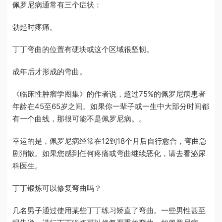
佩罗尼病通常有三个症状：
勃起时疼痛。
丁丁弯曲的位置有硬块或这个区域很坚韧。
成年后才形成的弯曲。
《临床性肿瘤学图集》的作者说，超过
75%
的佩罗尼病患者
年龄在
45
至
65
岁之间。如果你一辈子或一生中大部分时间都
有一个曲线，那很可能不是佩罗尼病。。
幸运的是，佩罗尼病经常在
12
到
18
个月后自行愈合，弯曲急
剧消散。如果您感到任何疼痛或弯曲继续恶化，请去看泌尿
科医生。
丁丁锻炼可以修复弯曲吗？
几名男子通过使用某些丁丁练习矫直了弯曲。一些男性甚至