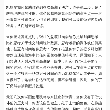
凯格尔如何帮助你达到多次高潮？诀窍，也是第二步，是了
解并理解你的性欲。你必须越来越意识到你的高潮点——射
米青是不可避免的，但通过训练，我们可以提前做好控制的
准备，从而越来越熟练。
当你接近高潮点时，强壮的盆底肌肉会给你足够时间思考，
比如思考关于性交时间统计数据、思考难看的裸体或任何其
他，甚至有时间给你思考：你为了推迟你种子的提前释放而
突然出现在脑海中的任何图像都更值得考虑。原因如下：人
们普遍认为射米青和高潮是一回事，但它们实际上是两个不
同的过程。他们通常只是齐头并进。您可以在高潮点前立即
做一个持续约十秒或更长时间的强力凯格尔将两者分开。如
果做对了，这会让你达到高潮，但不会射精！因此，你的丁
丁仍然会被唤醒并勃起。
最初几次你试图使用凯格尔来阻止射米青，当你没有了取悦
伴侣的压力时，你应该自己做主，处于主动的角色。在你能
够独自达到多次高潮后，当你和伴侣在一起时，试着在高潮