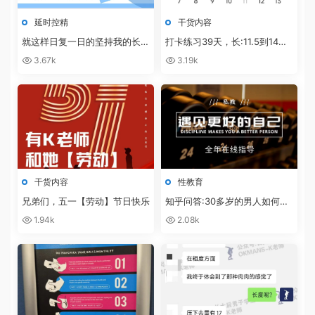
延时控精
干货内容
就这样日复一日的坚持我的长度
打卡练习39天，长:11.5到14，
从12.5公分，稳定增长至接近17
粗:从11到12，练习+泵+滋阳
3.67k
3.19k
公分，K哥的延时控精音频课更
液，而且敏感度也下降了！
牛掰，见效太快了！
干货内容
性教育
兄弟们，五一【劳动】节日快乐
知乎问答:30多岁的男人如何保
养自己的性能力？
1.94k
2.08k