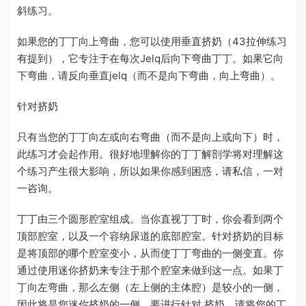
斜练习。
如果您的丁丁向上弯曲，您可以使用垂直挤奶（43拉伸练习
有提到），它专注于在每次Jelq后向下弯曲丁丁。如果它向
下弯曲，请反向垂直jelq（而不是向下弯曲，向上弯曲）。
针对挤奶
只有当您的丁丁向左或向右弯曲（而不是向上或向下）时，
此练习才会起作用。很好地理解你的丁丁解剖学将对理解这
个练习产生很大影响，所以如果你感到困惑，请私信，一对
一咨询。
丁丁由三个圆形腔室组成。当你直视丁丁时，你会看到两个
顶部腔室，以及一个容纳尿道的底部腔室。针对
挤奶的目标
是将顶部的哪个腔室变小，从而使丁丁弯曲的一侧变直。你
通过使用迷你挤奶来专注于那个腔室来做到这一点。如果丁
丁向左弯曲，那么左侧（左上侧的主体腔）是较小的一侧，
因此将是您迷你挤奶的一侧。要进行针对 挤奶，请将您的丁