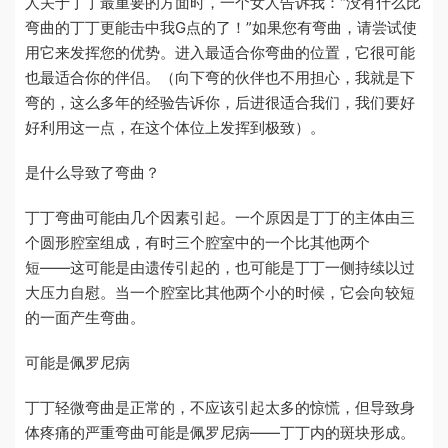
人关于丁丁最重要的方面时，一个女人告诉我：
“
没有什么比
弯曲的丁丁更能击中我G点的了！
”
如果您有弯曲，请尝试使
用它来发挥您的优势。进入最适合你弯曲的位置，它很可能
也最适合你的伴侣。（向下弯的伙伴也不用担心，我就是下
弯的，这么多年的经验告诉你，后进很适合我们，我们要好
好利用这一点，在这个体位上发挥到极致）。
是什么导致了弯曲？
丁丁弯曲可能由几个因素引起。一个原因是丁丁的主体由三
个圆形腔室组成，有时三个腔室中的一个比其他两个
短
——
这可能是由遗传引起的，也可能是丁丁一侧持续以过
大压力自慰。当一个腔室比其他两个小的时候，它会向较短
的一面产生弯曲。
可能是佩罗尼病
丁丁轻微弯曲是正常的，不应该引起太多的惊慌，但导致身
体疼痛的严重弯曲可能是佩罗尼病
——丁丁
内的斑块形成。