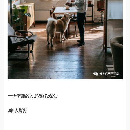
一个坚强的人是很好找的。
̣
梅
·
韦斯特