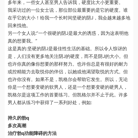
多年来，一些女人甚至男人告诉我，硬度比大小更重要。
我采访过的一位女士说，那位部位最重要的是它的硬度。谁
在乎它的大小！给我一个长时间坚硬的阴J，我会越来越多地
回来找他。
另一个女人说
:“
一个很硬的阴J是最大的诱惑，因为这表明他
真的想要我。
”
这是真的
:
坚硬的阴J是最佳性生活的基础。所以令人惊讶的
是，人们没有更多地关注阴J的硬度，而不是阴J的大小。但
也许你真的像你想要的那样努力。也许你总是有很好的耐力
或控精能力去取悦你的伴侣，以她或他渴望取悦的方式。但
也许你没有。如果不是，凯格尔会帮助它发生。所以，无论
你是一个想要变硬的软男人，还是一个想要变硬的硬男人，
凯格尔是这项工作的首要练习。但凯格尔并不止于此。许多
男人都从练习中获得了一系列好处，例如
:
持久的勃q
多次高潮
治疗勃q功能障碍的方法