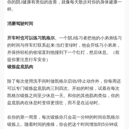
你的阴J健康有类似的改善，就像每天散步对你的身体健康一
样。
消磨驾驶时间
开车时也可以练习凯格尔
。一个阴J练习者把他的小弟弟练习
的时间与停车灯联系起来
:
当灯变绿时，他会开练习小弟弟，
并保持轻松的收缩直到他撞到下一个红灯，然后休息。（前
提你要注意行车安全）
锻炼盆底肌肉
除了每次使用洗手间时做凯格尔启动
/
停止动作外，你每周还
可以专门锻炼盆底肌肉三到四次。开始的时候，试着在每次
凯格尔锻炼之间至少休息一天。和你的其他肌肉类似，你的
盆底肌肉在休息时变得更强壮，而不是在运动时。
在你的第一周里，每次锻炼你只会花一分钟的时间在
凯格尔
锻炼
上。随着时间的推移，你会把这个时间增加到
5
分钟或