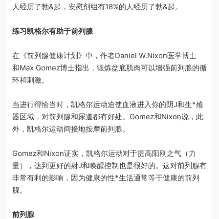
人经历了勃&起，安慰剂组有
18%
的人经历了勃&起。
练习凯格尔
有助于前列腺
在《前列腺健康计划》中，作者
Daniel W.Nixon
医学博士
和
Max Gomez
博士指出，锻炼盆底肌肉可以增强前列腺的循
环和刺激。
当进行得恰当时，凯格尔运动迫使血液进入你的阴J和生*殖
器区域，对前列腺和尿道都有好处。
Gomez
和
Nixon
说，此
外，
凯格尔
运动间接地按摩前列腺。
Gomez
和
Nixon
证实，凯格尔运动对于提高阳刚之气（力
量），达到更好的射J和唤醒控制也是很好的。这对前列腺有
非常有利的影响，因为健康的性*生活通常等于健康的
前列
腺。
前列腺