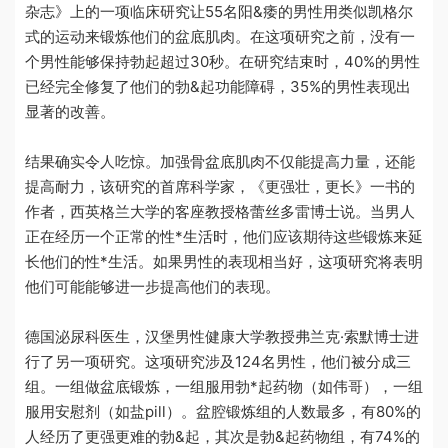
杂志》上的一项临床研究让
55
名阳&痿的男性用类似凯格尔
式的运动来锻炼他们的盆底肌肉。在这项研究之前，没有一
个男性能够保持勃起超过
30
秒。在研究结束时，
40%
的男性
已经完全修复了他们的勃&起功能障碍，
35%
的男性表现出
显著的改善。
结果确实令人吃惊。加强骨盆底肌肉不仅能提高力量，还能
提高耐力，该研究的首席科学家，《更强壮，更长》一书的
作者，西英格兰大学的客座教授格蕾丝多雷博士说。当男人
正在经历一个正常的性*生活时，他们应该期待这些锻炼来延
长他们的性*生活。如果男性的表现相当好，这项研究将表明
他们可能能够进一步提高他们的表现。
德国泌尿科医生，汉堡男性健康大学教授弗兰克
·
索默博士进
行了另一项研究。这项研究涉及
124
名男性，他们被分成三
组。一组做盆底锻炼，一组服用勃*起药物（如伟哥），一组
服用安慰剂（如盐
pill
）。盆腔锻炼组的人数最多，有
80%
的
人经历了更强更难的勃&起，其次是勃&起药物组，有
74%
的