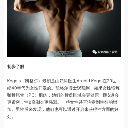
初步了解
Kegels（凯格尔）
最初是由妇科医生
Arnold Kegel
在
20
世
纪
40
年代为女性开发的。凯格尔博士观察到，如果女性锻炼
耻骨尾骨（
PC
）肌肉，她们的骨盆区域会更健康，阴&道会
更紧密，性&高潮会更强烈。一些女性甚至注意到性欲的增
加。男性后来发现，他们也可以通过开启来获得性方面的好
处。