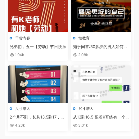
干货内容
性教育
兄弟们，五一【劳动】节日快乐
知乎问答:30多岁的男人如何保
养自己的性能力？
1.94k
2.08k
尺寸增大
尺寸增大
2个月不到，长从13.5到17，粗
从13到16.5:跟着K哥练有一个最
从11.5到13的反馈！
好的地方就是可以随时交流沟通
4.23k
3.01k