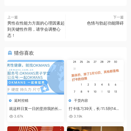
上一篇
下一篇
男性在性能力方面的心理因素起
色情与勃起功能障碍
到关键性作用，请学会调整心
态！
猜你喜欢
延时控精
干货内容
就这样日复一日的坚持我的长度
打卡练习39天，长:11.5到14，
从12.5公分，稳定增长至接近17
粗:从11到12，练习+泵+滋阳
3.67k
3.19k
公分，K哥的延时控精音频课更
液，而且敏感度也下降了！
牛掰，见效太快了！