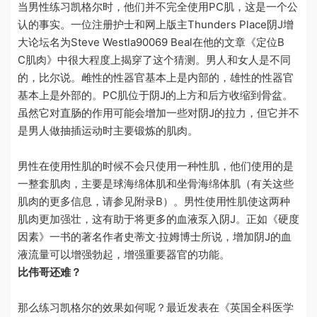
当男性练习凯格尔时，他们并不完全使用
PC
肌，这是一个公
认的事实。一位注册护士和网上版主
Thunders Place
阴J增
大论坛名为
Steve Westla90069 Beal
在他的文章《定位
B
C
肌肉》中很大程度上揭穿了这个猜测。男人和女人是不同
的，比尔说。雌性的性器官基本上是内部的，雄性的性器官
基本上是外部的。
PC
肌位于阴J的上方和后方收缩到骨盆。
虽然它对直肠的作用可能会增加一些对阴J的拉力，但它并不
是男人做抽插运动时主要锻炼的肌肉。
男性在使用性肌的时候不会只使用一种性肌，他们使用的是
一整套肌肉，主要是球海绵体肌和坐骨海绵体肌（有关这些
肌肉的更多信息，请参见附录
B
）。男性使用性肌使这两种
肌肉更加强壮，这有助于将更多的血液泵入阴J。正如《硬度
因素》一书的著名作者史蒂文
·
拉姆博士所说，增加阴J的血
液流量可以增强勃起，增强重要器官的功能。
比伟哥还难？
那么
练习凯格尔
的效果如何呢？最近发表在《英国全科医学