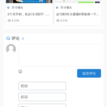
尺寸增大
尺寸增大
2个月不到，长从13.5到17，粗
从13到16.5:跟着K哥练有一个最
从11.5到13的反馈！
好的地方就是可以随时交流沟通
4.23k
3.01k
评论
0
提交评论