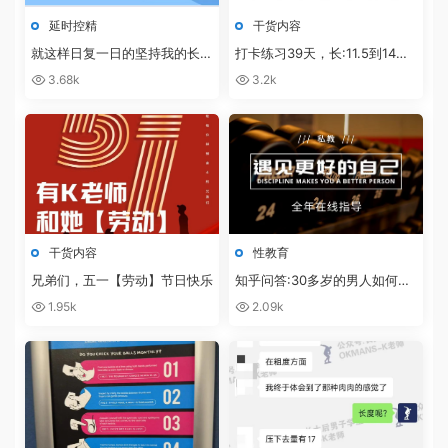
延时控精
干货内容
就这样日复一日的坚持我的长度
打卡练习39天，长:11.5到14，
从12.5公分，稳定增长至接近17
粗:从11到12，练习+泵+滋阳
3.68k
3.2k
公分，K哥的延时控精音频课更
液，而且敏感度也下降了！
牛掰，见效太快了！
干货内容
性教育
兄弟们，五一【劳动】节日快乐
知乎问答:30多岁的男人如何保
养自己的性能力？
1.95k
2.09k