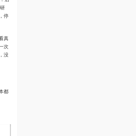
练研
，停
看真
一次
，没
本都