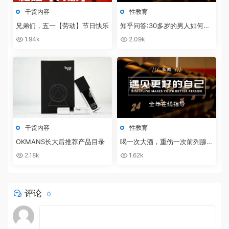
干货内容
性教育
兄弟们，五一【劳动】节日快乐
知乎问答:30多岁的男人如何保
养自己的性能力？
1.94k
2.09k
干货内容
性教育
OKMANS长大后推荐产品目录
喝一次大酒，重伤一次前列腺，
这个说法靠谱吗？
2.18k
1.62k
评论
0