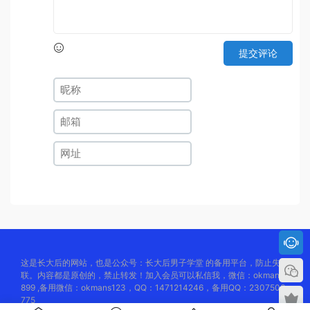
提交评论
这是长大后的网站，也是公众号：长大后男子学堂 的备用平台，防止失
联。内容都是原创的，禁止转发！加入会员可以私信我，微信：okmans8
899 ,备用微信：okmans123，QQ：1471214246，备用QQ：2307506
775