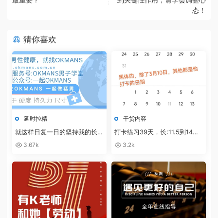
态！
猜你喜欢
延时控精
干货内容
就这样日复一日的坚持我的长度
打卡练习39天，长:11.5到14，
从12.5公分，稳定增长至接近17
粗:从11到12，练习+泵+滋阳
3.67k
3.2k
公分，K哥的延时控精音频课更
液，而且敏感度也下降了！
牛掰，见效太快了！